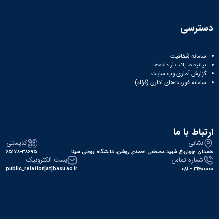
دسترسی
سامانه شفافیت
بیانیه صیانت از داده‌ها
گزارش آماری وب‌ سایت
سامانه فوریت‌های اداری (فؤاد)
ارتباط با ما
نشانی
کدپستی
همدان، چهارباغ شهید مصطفی احمدی روشن، دانشگاه بوعلی سینا
۶۵۱۷۸-۳۸۶۹۵
شماره تماس
پست الکترونیک
public_relation[at]basu.ac.ir
31400000 - 081