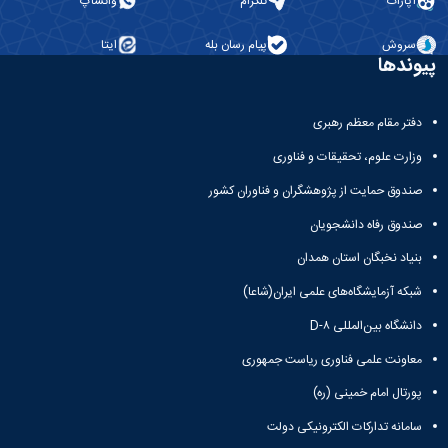
آپارات
تلگرام
واتساپ
سروش
پیام رسان بله
ایتا
پیوندها
دفتر مقام معظم رهبری
وزارت علوم، تحقیقات و فناوری
صندوق حمایت از پژوهشگران و فناوران کشور
صندوق رفاه دانشجویان
بنیاد نخبگان استان همدان
شبکه آزمایشگاه‌های علمی ایران(شاعا)
دانشگاه بین‌المللی D-۸
معاونت علمی فناوری ریاست جمهوری
پورتال امام خمینی (ره)
سامانه تدارکات الکترونیکی دولت